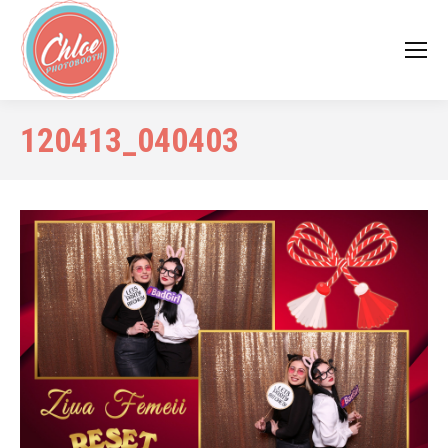
120413_040403