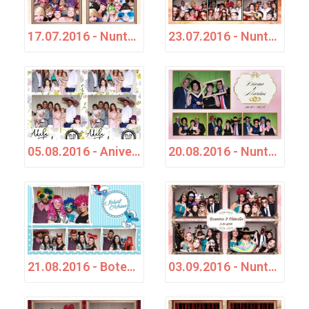
17.07.2016 - Nuntă - Iulia &amp;amp;amp; Kamid
23.07.2016 - Nuntă - Mirela & Aurelian
05.08.2016 - Aniversare - Adela Teodora
20.08.2016 - Nuntă - Diana &amp; Marius
21.08.2016 - Botez - Robert Adrian
03.09.2016 - Nuntă - Geanina & Valentin