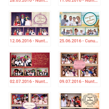
28.05.2016 - Nuntă - Cosmina & Mirel
11.06.2016 - Nuntă - Roxana &amp; Dan
12.06.2016 - Nuntă - Andreea, Alexandru &amp; Ștefan Victor
25.06.2016 - Cununie civilă - Ana Maria &amp; Alexandru
02.07.2016 - Nuntă - Nicoleta &amp; Costel
09.07.2016 - Nuntă - Alexandra &amp; Ștefan