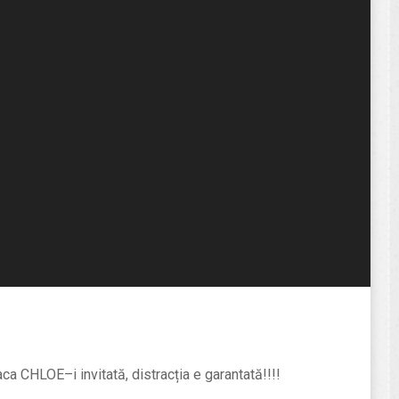
ca CHLOE–i invitată, distracția e garantată!!!!