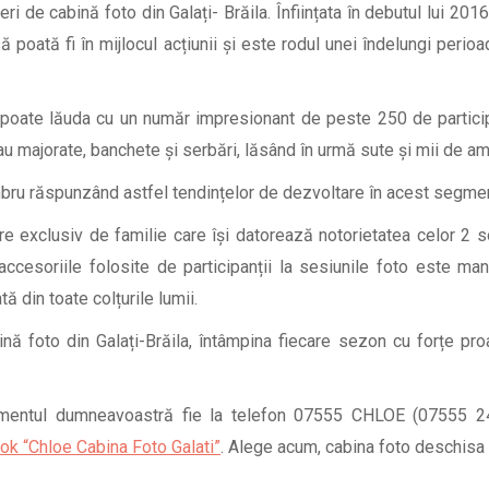
i de cabină foto din Galați- Brăila. Înființata în debutul lui 20
 poată fi în mijlocul acțiunii și este rodul unei îndelungi perio
 poate lăuda cu un număr impresionant de peste 250 de participă
 majorate, banchete și serbări, lăsând în urmă sute și mii de amin
mbru răspunzând astfel tendințelor de dezvoltare în acest segm
e exclusiv de familie care își datorează notorietatea celor 2 s
accesoriile folosite de participanții la sesiunile foto este ma
ă din toate colțurile lumii.
nă foto din Galați-Brăila, întâmpina fiecare sezon cu forțe pro
imentul dumneavoastră fie la telefon 07555 CHLOE (07555 2456
k “Chloe Cabina Foto Galati”
. Alege acum, cabina foto deschisa 