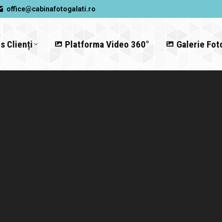
office@cabinafotogalati.ro
s Clienți
Platforma Video 360°
Galerie Fot