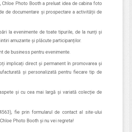
16, Chloe Photo Booth a preluat idea de cabina foto
ade de documentare și prospectare a activității de
ri la evenimente de toate tipurile, de la nunți și
tiri amuzante și plăcute participanților.
ent de business pentru evenimente.
oți implicați direct și permanent în promovarea și
nufacturată și personalizată pentru fiecare tip de
aspete și cu cea mai largă și variată colecție de
3), fie prin formularul de contact al site-ului
Chloe Photo Booth și nu vei regreta!