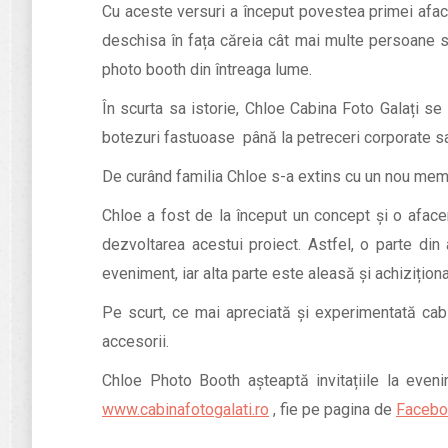
Cu aceste versuri a început povestea primei afacer
deschisa în fața căreia cât mai multe persoane să
photo booth din întreaga lume.
În scurta sa istorie, Chloe Cabina Foto Galați se
botezuri fastuoase până la petreceri corporate sau
De curând familia Chloe s-a extins cu un nou me
Chloe a fost de la început un concept și o afacer
dezvoltarea acestui proiect. Astfel, o parte din 
eveniment, iar alta parte este aleasă și achiziționat
Pe scurt, ce mai apreciată și experimentată cabi
accesorii.
Chloe Photo Booth așteaptă invitațiile la even
www.cabinafotogalati.ro
, fie pe pagina de
Faceboo