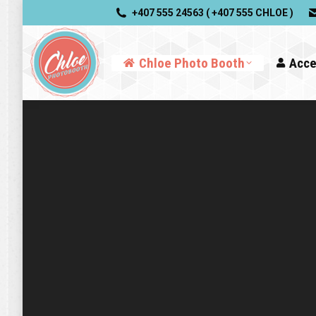
+407 555 24563 ( +407 555 CHLOE )
Chloe Photo Booth
Acce