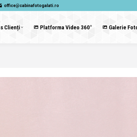
office@cabinafotogalati.ro
s Clienți
Platforma Video 360°
Galerie Fot