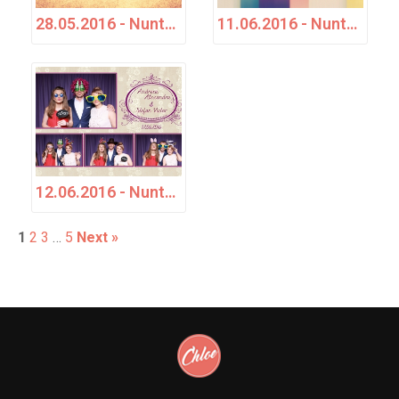
28.05.2016 - Nuntă - Cosmina & Mirel
11.06.2016 - Nuntă - Roxana &amp; Dan
12.06.2016 - Nuntă - Andreea, Alexandru &amp; Ștefan Victor
1
2
3
…
5
Next »