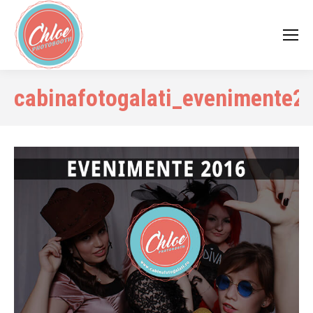
cabinafotogalati_evenimente2